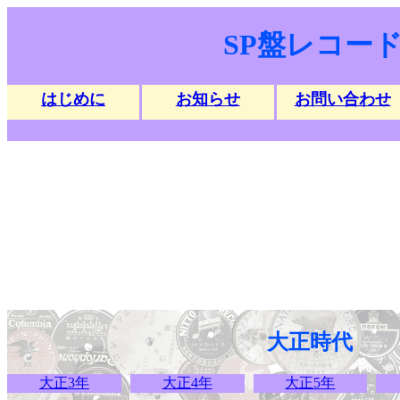
SP盤レコー
はじめに
お知らせ
お問い合わせ
大正時代
大正3年
大正4年
大正5年