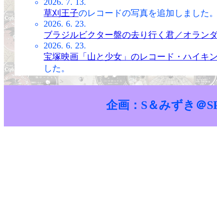
2026. 7. 13.
草刈王子
のレコードの写真を追加しました
2026. 6. 23.
ブラジルビクター盤の去り行く君／オラン
2026. 6. 23.
宝塚映画「山と少女」のレコード・ハイキ
した。
2026. 6. 23.
オリエント盤極彩色レーベルの
ベニスの夕
2026. 6. 23.
企画：S＆みずき＠
ナショナル盤の
桃色鸚鵡
と
夜の巷
のレコー
2026. 4. 29.
春の踊り（流線美）
のレコードの写真を追
2025. 6. 14.
昭和14年〜昭和24年の公演及びそれ以前のい
クを掲載しました。
2024. 11. 27.
春の踊り（レインボー宝塚）
のレコードと
2024. 11. 19.
御田植歌
と
三人獵師
のレコードと歌詞カー